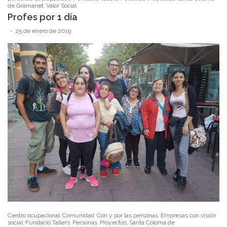
de Gramanet
Valor Social
Profes por 1 día
25 de enero de 2019
Centro ocupacional
Comunidad
Con y por las personas
Empresas con visión
social
Fundació Tallers
Personas
Proyectos
Santa Coloma de