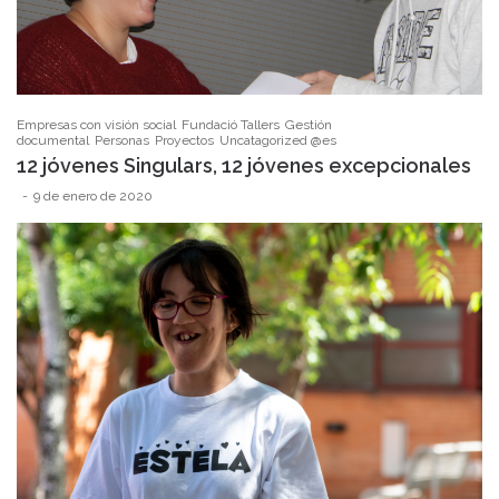
Empresas con visión social
Fundació Tallers
Gestión
documental
Personas
Proyectos
Uncatagorized @es
12 jóvenes Singulars, 12 jóvenes excepcionales
9 de enero de 2020