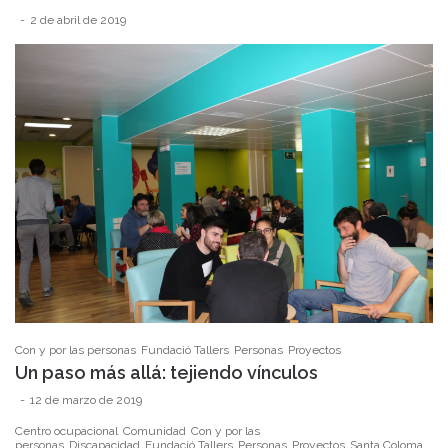
2 de abril de 2019
Con y por las personas
Fundació Tallers
Personas
Proyectos
Un paso más allá: tejiendo vínculos
12 de marzo de 2019
Centro ocupacional
Comunidad
Con y por las
personas
Discapacidad
Fundació Tallers
Personas
Proyectos
Santa Coloma