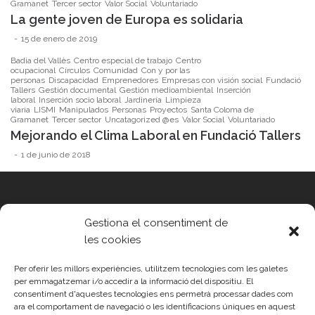
Gramanet
Tercer sector
Valor Social
Voluntariado
La gente joven de Europa es solidaria
15 de enero de 2019
Badia del Vallès
Centro especial de trabajo
Centro
ocupacional
Círculos
Comunidad
Con y por las
personas
Discapacidad
Emprenedores
Empresas con visión social
Fundació
Tallers
Gestión documental
Gestión medioambiental
Inserción
laboral
Inserción socio laboral
Jardinería
Limpieza
viaria
LISMI
Manipulados
Personas
Proyectos
Santa Coloma de
Gramanet
Tercer sector
Uncatagorized @es
Valor Social
Voluntariado
Mejorando el Clima Laboral en Fundació Tallers
1 de junio de 2018
Gestiona el consentiment de
Fundació Tallers | Inclusió Laboral
les cookies
Entitat de Pere Caver Grup
Tel. 93 392 23 11
Per oferir les millors experiències, utilitzem tecnologies com les galetes
info@fundaciotallers.org
per emmagatzemar i/o accedir a la informació del dispositiu. El
consentiment d'aquestes tecnologies ens permetrà processar dades com
ara el comportament de navegació o les identificacions úniques en aquest