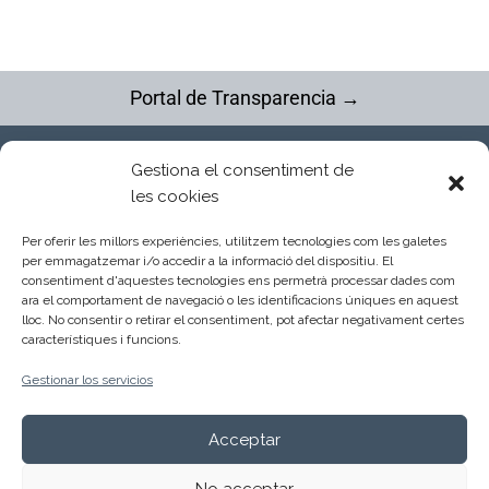
Portal de Transparencia →
Gestiona el consentiment de
Fundació Tallers | Inclusión Laboral
les cookies
Entidad de Pere Caver Grup
Tel. 93 392 23 11
Per oferir les millors experiències, utilitzem tecnologies com les galetes
info@fundaciotallers.org
per emmagatzemar i/o accedir a la informació del dispositiu. El
consentiment d'aquestes tecnologies ens permetrà processar dades com
ara el comportament de navegació o les identificacions úniques en aquest
Trabaja con nosotros
lloc. No consentir o retirar el consentiment, pot afectar negativament certes
Quieres formar parte de nuestro equipo y compartes
característiques i funcions.
nuestra misión, visión y valores?
Ver más
Gestionar los servicios
Síguenos en las redes
Acceptar
No acceptar