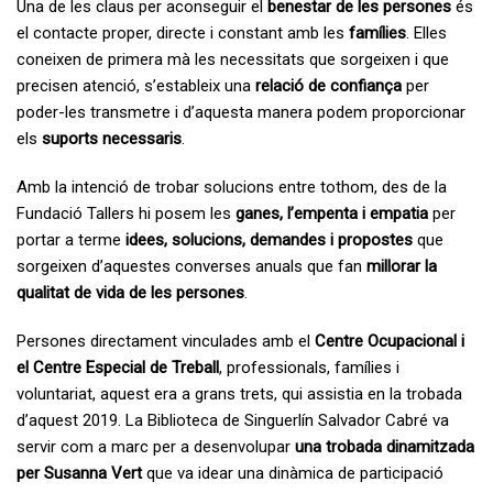
Una de les claus per aconseguir el
benestar de les persones
és
el contacte proper, directe i constant amb les
famílies
. Elles
coneixen de primera mà les necessitats que sorgeixen i que
precisen atenció, s’estableix una
relació de confiança
per
poder-les transmetre i d’aquesta manera podem proporcionar
els
suports necessaris
.
Amb la intenció de trobar solucions entre tothom, des de la
Fundació Tallers hi posem les
ganes, l’empenta i empatia
per
portar a terme
idees, solucions, demandes i propostes
que
sorgeixen d’aquestes converses anuals que fan
millorar la
qualitat de vida de les persones
.
Persones directament vinculades amb el
Centre Ocupacional i
el Centre Especial de Treball
, professionals, famílies i
voluntariat, aquest era a grans trets, qui assistia en la trobada
d’aquest 2019. La Biblioteca de Singuerlín Salvador Cabré va
servir com a marc per a desenvolupar
una trobada dinamitzada
per Susanna Vert
que va idear una dinàmica de participació