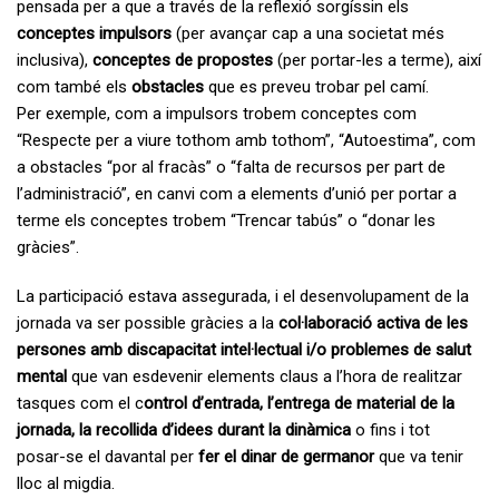
pensada per a que a través de la reflexió sorgíssin els
conceptes impulsors
(per avançar cap a una societat més
inclusiva),
conceptes de propostes
(per portar-les a terme), així
com també els
obstacles
que es preveu trobar pel camí.
Per exemple, com a impulsors trobem conceptes com
“Respecte per a viure tothom amb tothom”, “Autoestima”, com
a obstacles “por al fracàs” o “falta de recursos per part de
l’administració”, en canvi com a elements d’unió per portar a
terme els conceptes trobem “Trencar tabús” o “donar les
gràcies”.
La participació estava assegurada, i el desenvolupament de la
jornada va ser possible gràcies a la
col·laboració activa de les
persones amb discapacitat intel·lectual i/o problemes de salut
mental
que van esdevenir elements claus a l’hora de realitzar
tasques com el c
ontrol d’entrada, l’entrega de material de la
jornada, la recollida d’idees durant la dinàmica
o fins i tot
posar-se el davantal per
fer el dinar de germanor
que va tenir
lloc al migdia.