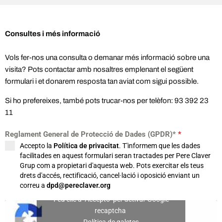
Consultes i més informació
Vols fer-nos una consulta o demanar més informació sobre una
visita? Pots contactar amb nosaltres emplenant el següent
formulari i et donarem resposta tan aviat com sigui possible.
Si ho prefereixes, també pots trucar-nos per telèfon: 93 392 23
11
Reglament General de Protecció de Dades (GPDR)*
*
Accepto la
Política de privacitat
. T'informem que les dades
facilitades en aquest formulari seran tractades per Pere Claver
Grup com a propietari d'aquesta web. Pots exercitar els teus
drets d'accés, rectificació, cancel·lació i oposició enviant un
correu a
dpd@pereclaver.org
Feu clic a "Accepto" per activar Google
recaptcha
Política de galetes