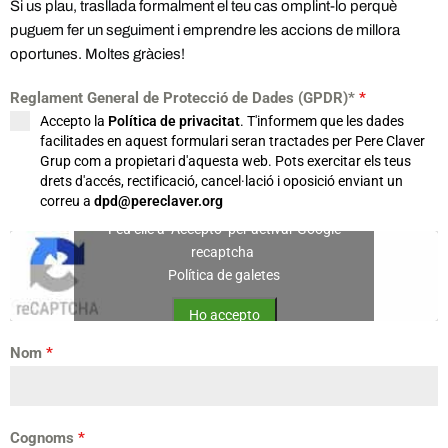
Si us plau, trasllada formalment el teu cas omplint-lo perquè
puguem fer un seguiment i emprendre les accions de millora
oportunes. Moltes gràcies!
Reglament General de Protecció de Dades (GPDR)*
*
Accepto la
Política de privacitat
. T'informem que les dades
facilitades en aquest formulari seran tractades per Pere Claver
Grup com a propietari d'aquesta web. Pots exercitar els teus
drets d'accés, rectificació, cancel·lació i oposició enviant un
correu a
dpd@pereclaver.org
Feu clic a "Accepto" per activar Google
recaptcha
Política de galetes
Ho accepto
Nom
*
Cognoms
*