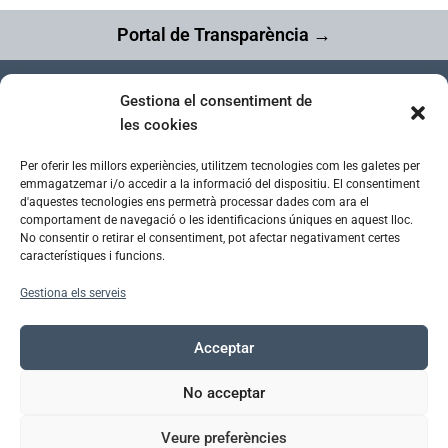
Portal de Transparència →
Gestiona el consentiment de
Fundació Tallers | Inclusió Laboral
les cookies
Entitat de Pere Caver Grup
Tel. 93 392 23 11
Per oferir les millors experiències, utilitzem tecnologies com les galetes per
info@fundaciotallers.org
emmagatzemar i/o accedir a la informació del dispositiu. El consentiment
d'aquestes tecnologies ens permetrà processar dades com ara el
comportament de navegació o les identificacions úniques en aquest lloc.
Treballa amb nosaltres
No consentir o retirar el consentiment, pot afectar negativament certes
Vols formar part del nostre equip i comparteixes
característiques i funcions.
la nostra missió, visió i valors?
Veure més
Gestiona els serveis
Segueix-nos a les xarxes
Acceptar
No acceptar
Veure preferències
© 2025.
Política de privacitat
|
Política de Cookies
|
Avís