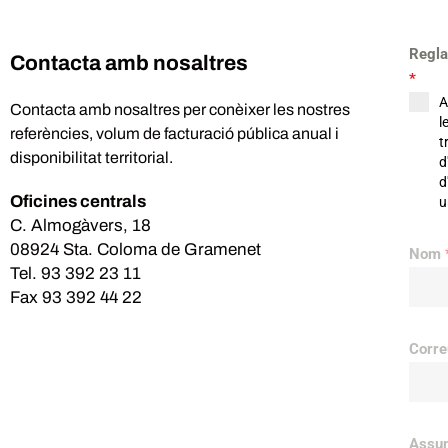
Regla
Contacta amb nosaltres
*
A
Contacta amb nosaltres per conèixer les nostres
l
referències, volum de facturació pública anual i
t
disponibilitat territorial.
d
d
Oficines centrals
u
C. Almogàvers, 18
08924 Sta. Coloma de Gramenet
Nom
Tel. 93 392 23 11
Fax 93 392 44 22
Corre
Assu