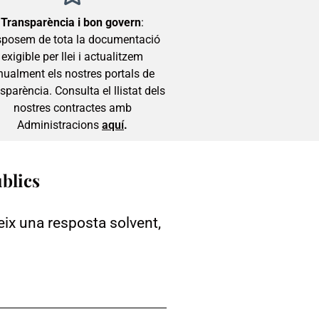
Transparència i bon govern
:
sposem de tota la documentació
exigible per llei i actualitzem
nualment els nostres portals de
sparència. Consulta el llistat dels
nostres contractes amb
Administracions
aquí
.
úblics
eix una resposta solvent,