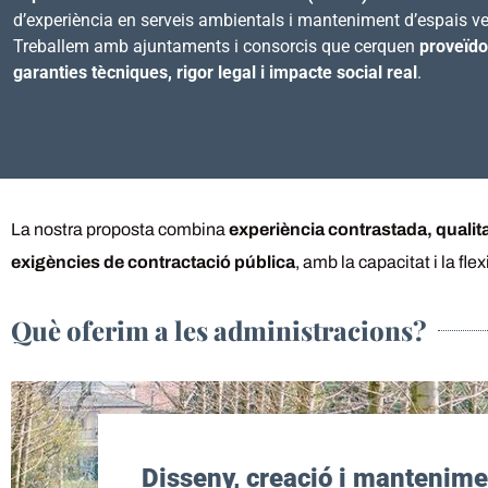
d’experiència en serveis ambientals i manteniment d’espais ve
Treballem amb ajuntaments i consorcis que cerquen
proveïd
garanties tècniques, rigor legal i impacte social real
.
La nostra proposta combina
experiència contrastada, qualitat
exigències de contractació pública
, amb la capacitat i la fle
Què oferim a les administracions?
Disseny, creació i mantenime