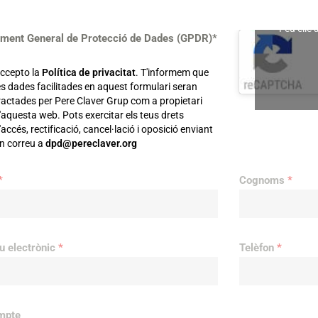
Feu clic 
ment General de Protecció de Dades (GPDR)*
ccepto la
Política de privacitat
. T'informem que
es dades facilitades en aquest formulari seran
ractades per Pere Claver Grup com a propietari
'aquesta web. Pots exercitar els teus drets
'accés, rectificació, cancel·lació i oposició enviant
n correu a
dpd@pereclaver.org
*
Cognoms
*
u electrònic
*
Telèfon
*
mpte