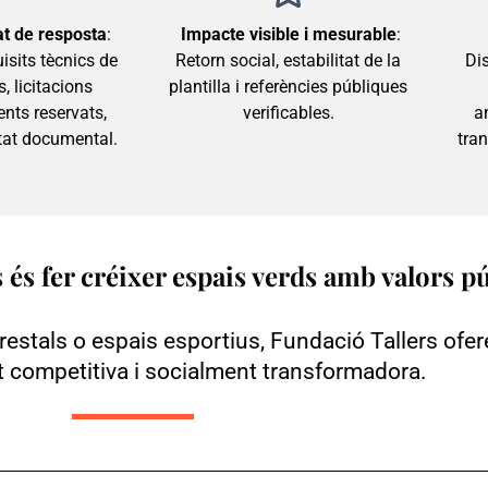
tat de resposta
:
Impacte visible i mesurable
:
isits tècnics de
Retorn social, estabilitat de la
Di
, licitacions
plantilla i referències públiques
nts reservats,
verificables.
a
itat documental.
tran
 és fer créixer espais verds amb valors p
restals o espais esportius, Fundació Tallers ofer
competitiva i socialment transformadora.