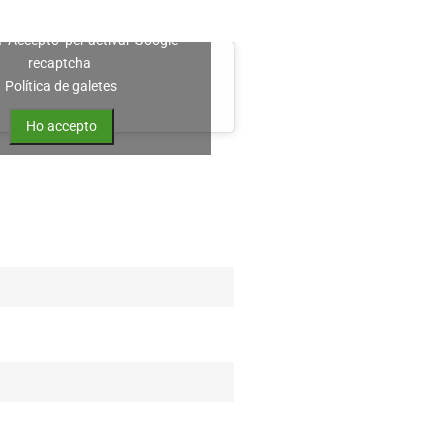
a "Accepto" per activar Google
recaptcha
Política de galetes
Ho accepto