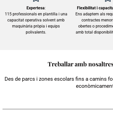
Expertesa
:
Flexibilitat i capaci
115 professionals en plantilla i una
Ens adaptem als requ
capacitat operativa solvent amb
contractes menors
maquinària pròpia i equips
obertes o procedime
polivalents.
amb total disponibil
Treballar amb nosaltres
Des de parcs i zones escolars fins a camins fo
econòmicament 