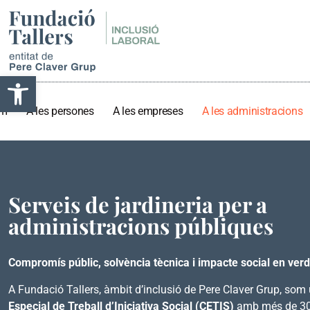
Obre la barra d'eines
om
A les persones
A les empreses
A les administracions
Serveis de jardineria per a
administracions públiques
Compromís públic, solvència tècnica i impacte social en verd
A Fundació Tallers, àmbit d’inclusió de Pere Claver Grup, som
Especial de Treball d’Iniciativa Social (CETIS)
amb més de 30