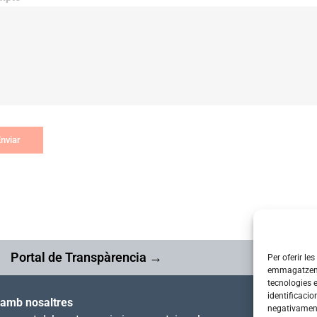
nviar
Portal de Transpàrencia →
Per oferir le
emmagatzemar
tecnologies 
identificacio
 amb nosaltres
Segueix-n
negativament 