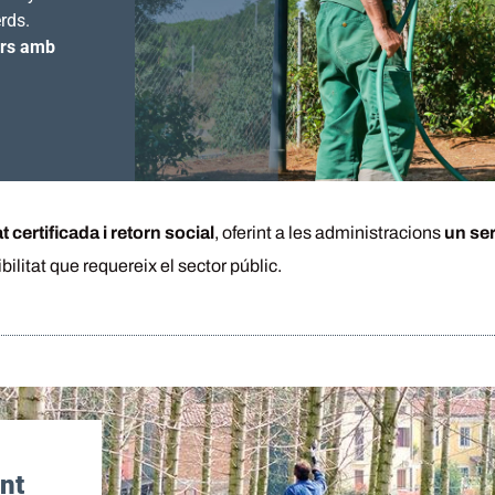
rds.
ors amb
 certificada i retorn social
, oferint a les administracions
un se
xibilitat que requereix el sector públic.
nt