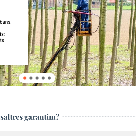
rbans,
ts:
ts
osaltres garantim?