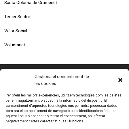
Santa Coloma de Gramenet
Tercer Sector
Valor Social
Voluntariat
Gestiona el consentiment de
les cookies
Fundació Tallers | Inclusió Laboral
Entitat de Pere Caver Grup
Per oferir les millors experiències, utilitzem tecnologies com les galetes
per emmagatzemar i/o accedir a la informació del dispositiu. El
Tel. 93 392 23 11
consentiment d'aquestes tecnologies ens permetrà processar dades
info@fundaciotallers.org
com ara el comportament de navegació o les identificacions úniques en
aquest lloc. No consentir o retirar el consentiment, pot afectar
negativament certes característiques i funcions.
Treballa amb nosaltres