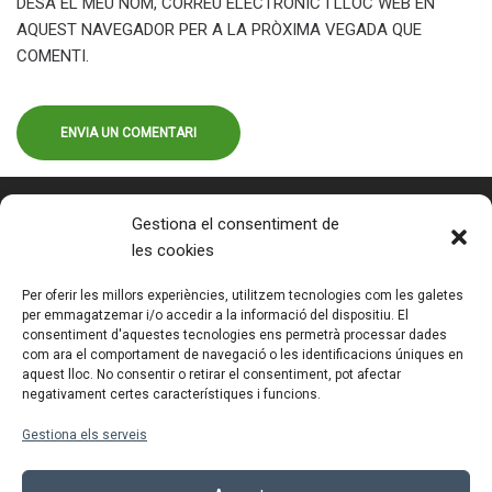
DESA EL MEU NOM, CORREU ELECTRÒNIC I LLOC WEB EN
AQUEST NAVEGADOR PER A LA PRÒXIMA VEGADA QUE
COMENTI.
Gestiona el consentiment de
les cookies
Fundació Tallers | Inclusió Laboral
Entitat de Pere Caver Grup
Per oferir les millors experiències, utilitzem tecnologies com les galetes
per emmagatzemar i/o accedir a la informació del dispositiu. El
Tel. 93 392 23 11
consentiment d'aquestes tecnologies ens permetrà processar dades
info@fundaciotallers.org
com ara el comportament de navegació o les identificacions úniques en
aquest lloc. No consentir o retirar el consentiment, pot afectar
negativament certes característiques i funcions.
Treballa amb nosaltres
Vols formar part del nostre equip i comparteixes la nostra
Gestiona els serveis
missió, visió i valors?
Veure més